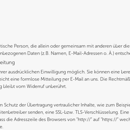
ristische Person, die allein oder gemeinsam mit anderen über die
nbezogenen Daten (z.B. Namen, E-Mail-Adressen o. Ä.) entsche
beitung
hrer ausdrücklichen Einwilligung möglich. Sie können eine bere
reicht eine formlose Mitteilung per E-Mail an uns. Die Rechtmäß
g bleibt vom Widerruf unberührt.
m Schutz der Übertragung vertraulicher Inhalte, wie zum Beispi
eitenbetreiber senden, eine SSL-bzw. TLS-Verschlüsselung. Eine
s die Adresszeile des Browsers von “http://” auf “https://” wec
e.