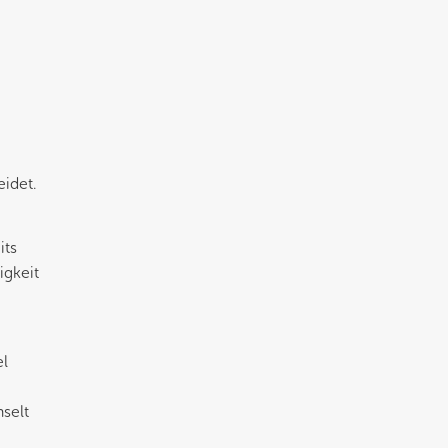
idet.
its
igkeit
el
hselt