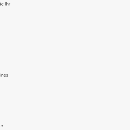
e Ihr
eines
er