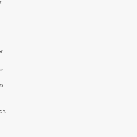
t
er
ne
as
ch.