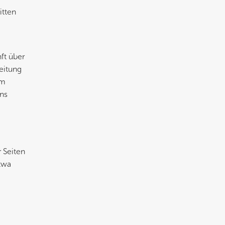
itten
ft über
eitung
um
ns
 Seiten
twa